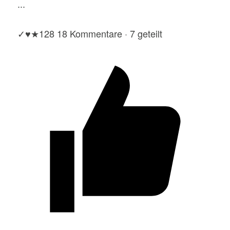
...
✓
♥
★
128
18 Kommentare · 7 geteilt