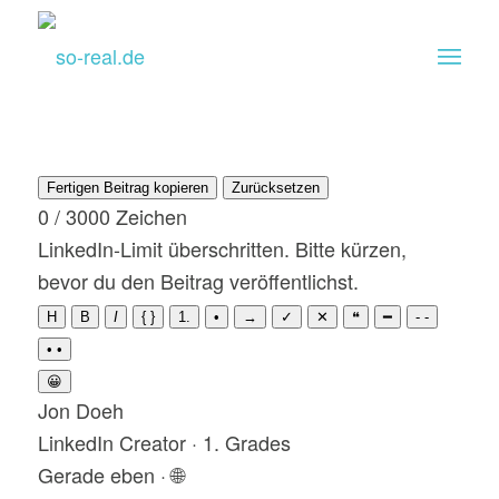
Fertigen Beitrag kopieren
Zurücksetzen
0 / 3000 Zeichen
LinkedIn-Limit überschritten. Bitte kürzen,
bevor du den Beitrag veröffentlichst.
H
B
I
{ }
1.
•
→
✓
✕
❝
━
- -
• •
😀
Jon Doeh
LinkedIn Creator · 1. Grades
Gerade eben · 🌐