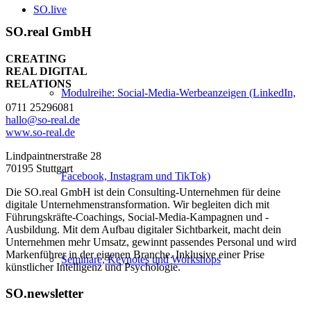
SO.live
SO.real GmbH
CREATING
REAL DIGITAL
RELATIONS
Modulreihe: Social-Media-Werbeanzeigen (LinkedIn,
0711 25296081
hallo@so-real.de
www.so-real.de
Lindpaintnerstraße 28
70195 Stuttgart
Facebook, Instagram und TikTok)
Die SO.real GmbH ist dein Consulting-Unternehmen für deine
digitale Unternehmenstransformation. Wir begleiten dich mit
Führungskräfte-Coachings, Social-Media-Kampagnen und -
Ausbildung. Mit dem Aufbau digitaler Sichtbarkeit, macht dein
Unternehmen mehr Umsatz, gewinnt passendes Personal und wird
Markenführer in der eigenen Branche. Inklusive einer Prise
Seminare, Keynotes und Workshops
künstlicher Intelligenz und Psychologie.
SO.newsletter