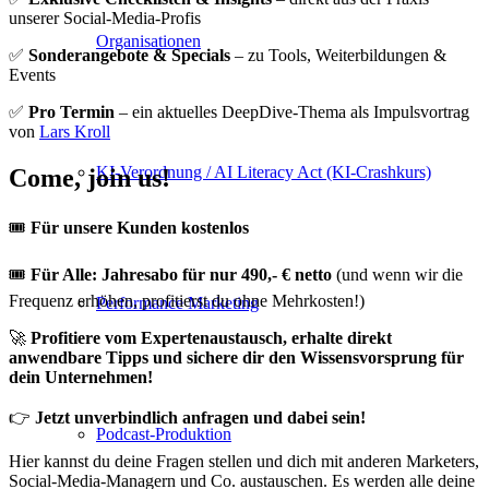
unserer Social-Media-Profis
Organisationen
✅
Sonderangebote & Specials
– zu Tools, Weiterbildungen &
Events
✅
Pro Termin
– ein aktuelles DeepDive-Thema als Impulsvortrag
von
Lars Kroll
KI-Verordnung / AI Literacy Act (KI-Crashkurs)
Come, join us!
🎟
Für unsere Kunden kostenlos
🎟
Für Alle: Jahresabo für nur 490,- € netto
(und wenn wir die
Frequenz erhöhen, profitierst du ohne Mehrkosten!)
Performance Marketing
🚀
Profitiere vom Expertenaustausch, erhalte direkt
anwendbare Tipps und sichere dir den Wissensvorsprung für
dein Unternehmen!
👉
Jetzt unverbindlich anfragen und dabei sein!
Podcast-Produktion
Hier kannst du deine Fragen stellen und dich mit anderen Marketers,
Social-Media-Managern und Co. austauschen. Es werden alle deine