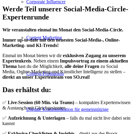
Corporate Influencer
Werde Teil unserer Social-Media-Circle-
Expertenrunde
Wir veranstalten einmal im Monat den Social-Media-Circle.
Content Marketing
Immer up-to-date mit den neuesten Social-Media-, Online-
Marketing- und KI-Trends!
Einmal im Monat bieten wir dir
exklusiven Zugang zu unserem
Expertenkreis
. Neben einem
Impulsvortrag zu einem aktuellen
Thema
hast du die Möglichkeit,
alle deine Fragen
zu Social
Media, Online-Marketing und Künstlicher Intelligenz zu stellen –
Content-Produktion
direkt an unser Expertenteam von SO.real!
Das erhältst du:
✅
Live-Session (60 Min. via Teams)
– kompaktes Expertenwissen
& Austausch mit Gleichgesinnten
Digitale Kommunikation für gemeinnützige
✅
Aufzeichnung & Unterlagen
– falls du mal nicht live dabei sein
kannst
✅
Exklusive Checklisten & Insights
– direkt aus der Praxis