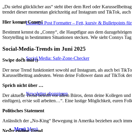
„Du siehst glücklicher aus“ steht über dem Reel oder Karussellbeitra
trendet dieser momentan gleichzeitig auf Instagram und TikTok, auch
Hier kommt Conny!
LinkedIn Post Formatter – Fett, kursiv & Bulletpoints fü
Bestimmt kennst du „Conny“, die Hauptfigur aus dem dazugehörigen 
Storytelling in bestimmten Situationen stecken. Wie sieht Connys Ta
Social-Media-Trends im Juni 2025
Social Media: Safe-Zone-Checker
Swipe doch mal ;)
Der neue Trend funktioniert sowohl auf Instagram, als auch bei TikTok
Karussellbeitrag andeuten. Wenn deine Follower dann auf TikTok den 
Sprich nicht über …
Newsletter abonnieren
Der aktuelle Trend betrifft vor allem Büros, denn deine Kollegen und 
einfügen), er/sie soll arbeiten…“. Eine lustige Möglichkeit, euren Fol
Politisches Statement
Anlässlich der „No-King“ Bewegung in Amerika beziehen auch immer m
Menü
Menü
Never ending Trend