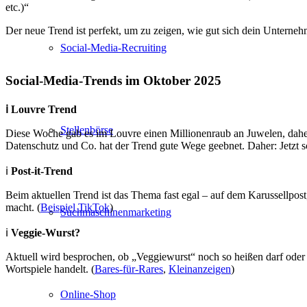
etc.)“
Der neue Trend ist perfekt, um zu zeigen, wie gut sich dein Unterneh
Social-Media-Recruiting
Social-Media-Trends im Oktober 2025
ℹ️ Louvre Trend
Stellenbörse
Diese Woche gab es im Louvre einen Millionenraub an Juwelen, daher 
Datenschutz und Co. hat der Trend gute Wege geebnet. Daher: Jetzt s
ℹ️
Post-it-Trend
Beim aktuellen Trend ist das Thema fast egal – auf dem Karussellpost,
macht. (
Beispiel TikTok
)
Suchmaschinenmarketing
ℹ️
Veggie-Wurst?
Aktuell wird besprochen, ob „Veggiewurst“ noch so heißen darf oder o
Wortspiele handelt. (
Bares-für-Rares
,
Kleinanzeigen
)
Online-Shop