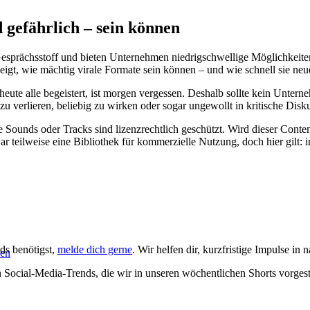
gefährlich – sein können
 Gesprächsstoff und bieten Unternehmen niedrigschwellige Möglichkeit
gt, wie mächtig virale Formate sein können – und wie schnell sie neu
heute alle begeistert, ist morgen vergessen. Deshalb sollte kein Unter
l zu verlieren, beliebig zu wirken oder sogar ungewollt in kritische Di
e Sounds oder Tracks sind lizenzrechtlich geschützt. Wird dieser Cont
teilweise eine Bibliothek für kommerzielle Nutzung, doch hier gilt: im
ds benötigst,
melde dich gerne
. Wir helfen dir, kurzfristige Impulse in
nen
 Social-Media-Trends, die wir in unseren wöchentlichen Shorts vorgest