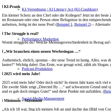
ℹ️ KI-Prank
KI-Verordnung / AI Literacy Act (KI-Crashkurs)
Ein kleiner Scherz an den Chef oder die Kollegen? Jetzt ist der best
im Restaurant oder eine Person ohne Befugnisse in den entsprechend
aufsetzen, fertig ist der neue Post! (
Beispiel 1
,
Beispiel 2
) – Alternati
ℹ️ The Struggle is real?
Performance Marketing
Womit struggelst du? Welche Meinungsverschiedenheit in Bezug auf eur
ℹ️ „Wir brauchen einen neuen Werbeslogan …“
Authentisch, ehrlich, spontan – der neue Trend ist lustig. Alles, wa
lauten?“ Wichtig dabei: Das Erste, was gesagt wird, zählt als Slogan. 
Podcast-Produktion
ℹ️ 2025 wird mein Jahr!
2025 wird mein Jahr! Oder doch nicht? In einem Jahr kann sich viel e
Die zweite Slide zeigt „Directed By …“ auf schwarzem Grund und symb
und es gab doch einiges Gute!“ und diese Punkte mit aufzählen. (
Beis
Social-Media-Management
ℹ️
Minimum – Maximum
„Als ich 18 war, fing ich meinen Job an und dachte das (Bild von C