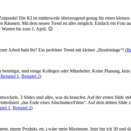
e Zeitpunkt! Die KI ist mittlerweile überzeugend genug für einen klein
en Räumen. Mit dem neuen Trend ist alles möglich. Einfach ein Foto a
v: Warten bis zum 1. April. 😉
e Arbeit habt ihr? Ein perfekter Trend mit kleiner „Heuleinlage“! (
Be
s du benötigst, sind einige Kollegen oder Mitarbeiter. Keine Planung, 
(
Beispiel 1
,
Beispiel 2
)
ntwickeln. 3 Slides sind alles, was du brauchst. Auf der ersten Slide 
olisiert „das Ende eines Abschnittes/Films“. Auf dem dritten Slide z
piel 1
,
Beispiel 2
)
ontent, einem Produkt, etc.) wäre mein Maximum. Jetzt bin ich 30 und