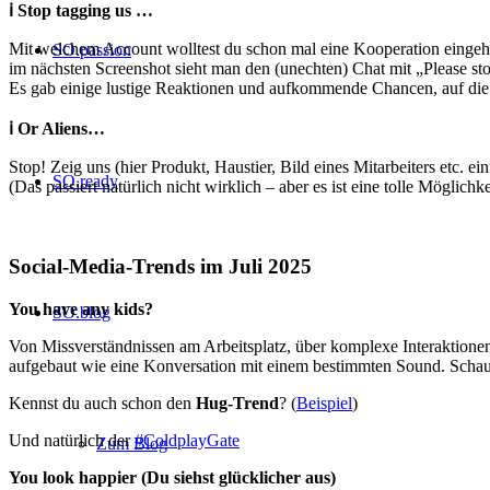
ℹ️ Stop tagging us …
Mit welchem Account wolltest du schon mal eine Kooperation eingehen?
SO.passion
im nächsten Screenshot sieht man den (unechten) Chat mit „Please sto
Es gab einige lustige Reaktionen und aufkommende Chancen, auf die R
ℹ️ Or Aliens…
Stop! Zeig uns (hier Produkt, Haustier, Bild eines Mitarbeiters etc. ei
SO.ready
(Das passiert natürlich nicht wirklich – aber es ist eine tolle Möglich
Social-Media-Trends im Juli 2025
You have any kids?
SO.blog
Von Missverständnissen am Arbeitsplatz, über komplexe Interaktionen 
aufgebaut wie eine Konversation mit einem bestimmten Sound. Schau e
Kennst du auch schon den
Hug-Trend
? (
Beispiel
)
Und natürlich der
#ColdplayGate
Zum Blog
You look happier (Du siehst glücklicher aus)