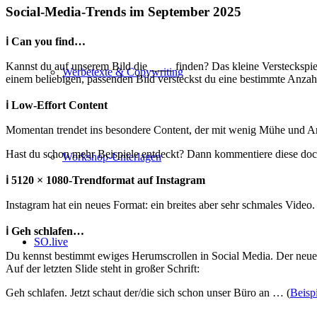
Social-Media-Trends im September 2025
ℹ️ Can you find…
Kannst du auf unserem Bild die ____ finden? Das kleine Versteckspiel
Werbetexte & Copywriting
einem beliebigen, passenden Bild versteckst du eine bestimmte Anzahl
ℹ️ Low-Effort Content
Momentan trendet ins besondere Content, der mit wenig Mühe und An
Hast du schon mehr Beispiele entdeckt? Dann kommentiere diese doc
Workshop-Unterlagen
ℹ️
5120 × 1080-Trendformat auf Instagram
Instagram hat ein neues Format: ein breites aber sehr schmales Vide
ℹ️ Geh schlafen…
SO.live
Du kennst bestimmt ewiges Herumscrollen in Social Media. Der neue Tr
Auf der letzten Slide steht in großer Schrift:
Geh schlafen. Jetzt schaut der/die sich schon unser Büro an … (
Beisp