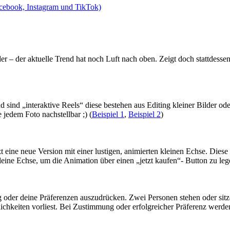
cebook, Instagram und TikTok)
 – der aktuelle Trend hat noch Luft nach oben. Zeigt doch stattdessen 
d sind „interaktive Reels“ diese bestehen aus Editing kleiner Bilder o
jedem Foto nachstellbar ;) (
Beispiel 1
,
Beispiel 2
)
ine neue Version mit einer lustigen, animierten kleinen Echse. Diese 
ne Echse, um die Animation über einen „jetzt kaufen“- Button zu legen 
g oder deine Präferenzen auszudrücken. Zwei Personen stehen oder si
chkeiten vorliest. Bei Zustimmung oder erfolgreicher Präferenz werde