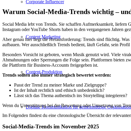
Corporate Influencer
Warum Social-Media-Trends wichtig – und 
Social Media lebt von Trends. Sie schaffen Aufmerksamkeit, liefern
Instagram oder YouTube Shorts haben in den vergangenen Jahren gezei
Content Marketing
Aber genau hier liegt die Herausforderung: Trends sind flüchtig. Was 
aufbauen. Wer ausschließlich Trends bedient, läuft Gefahr, sein Profi
Besonders Vorsicht ist geboten, wenn Musik genutzt wird. Viele viral
Abmahnungen oder Sperrungen die Folge sein. Plattformen bieten zwar 
die Plattform für Business-Accounts freigegeben ist.
Content-Produktion
Trends sollten also immer strategisch bewertet werden:
Passt der Trend zu meiner Marke und Zielgruppe?
Ist der Inhalt rechtlich und ethisch unbedenklich?
Lässt sich das Thema authentisch ins Storytelling integrieren?
Wenn du Unterstützung bei der Bewertung oder Umsetzung von Tren
Digitale Kommunikation für gemeinnützige Organisatio
Im Folgenden findest du eine chronologische Übersicht der relevanten
Social-Media-Trends im November 2025