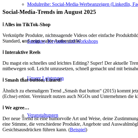
Modulreihe: Social-Media-Werbeanzeigen (LinkedIn, Fa
Social-Media-Trends im August 2025
ℹ️ Alles im TikTok-Shop
Verknüpfte Produkte, nichtssagende Videos oder einfache Produktbilder
Standard, und zeigt wahre Authentizität!
Seminare, Keynotes und Workshops
ℹ️ Interaktive Reels
Du magst ein schnelles und leichtes Editing? Super! Der aktuelle Tren
mitbewegen soll. Leicht umzusetzen, schnell gemacht und mit beinahe 
Unsere Leistungen
ℹ️ Smash that button, Lizard!
Ähnlich zu ehemaligem Trend „Smash that button“ (2015) kommt jetzt e
(Echse) ertönt. Vereinzelt nutzen auch NGOs und Unternehmen die klei
ℹ️ We agree…
Veranstaltungen
Der neue Trend ist eine humorvolle Art und Weise, deine Zustimmun
eine Stimme, die verschiedene Produkte, Angebote und Auswahlmögli
Gesichtsausdrücken führen kann. (
Beispiel
)