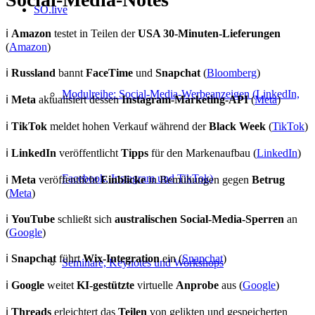
SO.live
ℹ️
Amazon
testet in Teilen der
USA 30-Minuten-Lieferungen
(
Amazon
)
ℹ️
Russland
bannt
FaceTime
und
Snapchat
(
Bloomberg
)
Modulreihe: Social-Media-Werbeanzeigen (LinkedIn,
ℹ️
Meta
aktualisiert dessen
Instagram-Marketing-API
(
Meta
)
ℹ️
TikTok
meldet hohen Verkauf während der
Black Week
(
TikTok
)
ℹ️
LinkedIn
veröffentlicht
Tipps
für den Markenaufbau (
LinkedIn
)
Facebook, Instagram und TikTok)
ℹ️
Meta
veröffentlicht
Einblicke
in Bemühungen gegen
Betrug
(
Meta
)
ℹ️
YouTube
schließt sich
australischen Social-Media-Sperren
an
(
Google
)
ℹ️
Snapchat
führt
Wix-Integration
ein (
Snapchat
)
Seminare, Keynotes und Workshops
ℹ️
Google
weitet
KI-gestützte
virtuelle
Anprobe
aus (
Google
)
ℹ️
Threads
erleichtert das
Teilen
von gelikten und gespeicherten