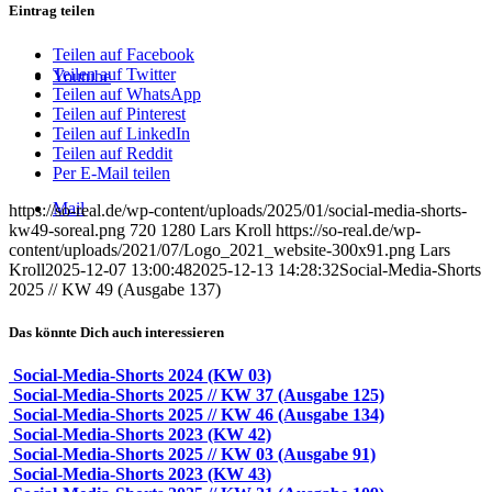
Eintrag teilen
Teilen auf Facebook
Teilen auf Twitter
Youtube
Teilen auf WhatsApp
Teilen auf Pinterest
Teilen auf LinkedIn
Teilen auf Reddit
Per E-Mail teilen
Mail
https://so-real.de/wp-content/uploads/2025/01/social-media-shorts-
kw49-soreal.png
720
1280
Lars Kroll
https://so-real.de/wp-
content/uploads/2021/07/Logo_2021_website-300x91.png
Lars
Kroll
2025-12-07 13:00:48
2025-12-13 14:28:32
Social-Media-Shorts
2025 // KW 49 (Ausgabe 137)
Das könnte Dich auch interessieren
Social-Media-Shorts 2024 (KW 03)
Social-Media-Shorts 2025 // KW 37 (Ausgabe 125)
Social-Media-Shorts 2025 // KW 46 (Ausgabe 134)
Social-Media-Shorts 2023 (KW 42)
Social-Media-Shorts 2025 // KW 03 (Ausgabe 91)
Social-Media-Shorts 2023 (KW 43)