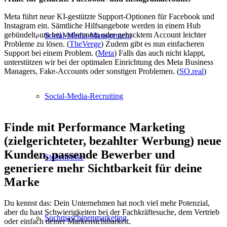
Meta führt neue KI-gestützte Support-Optionen für Facebook und
Instagram ein. Sämtliche Hilfsangebote werden in einem Hub
gebündelt, um bei verlorenem oder gehacktem Account leichter
Social-Media-Management
Probleme zu lösen. (
TheVerge
) Zudem gibt es nun einfacheren
Support bei einem Problem. (
Meta
) Falls das auch nicht klappt,
unterstützen wir bei der optimalen Einrichtung des Meta Business
Managers, Fake-Accounts oder sonstigen Problemen. (
SO.real
)
Social-Media-Recruiting
Finde mit Performance Marketing
(zielgerichteter, bezahlter Werbung) neue
Kunden, passende Bewerber und
Stellenbörse
generiere mehr Sichtbarkeit für deine
Marke
Du kennst das: Dein Unternehmen hat noch viel mehr Potenzial,
aber du hast Schwierigkeiten bei der Fachkräftesuche, dem Vertrieb
Suchmaschinenmarketing
oder einfach deiner Markensichtbarkeit.