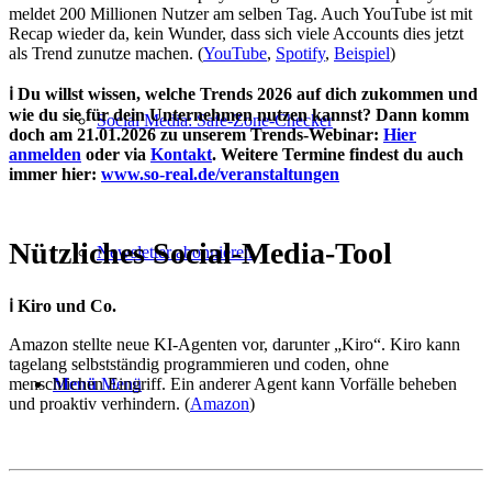
meldet
200 Millionen Nutzer am selben Tag. Auch YouTube ist mit
Recap wieder da, kein Wunder, dass sich viele Accounts dies jetzt
als Trend zunutze machen.
(
YouTube
,
Spotify
,
Beispiel
)
ℹ️ Du willst wissen, welche Trends 2026 auf dich zukommen und
wie du sie für dein Unternehmen nutzen kannst? Dann komm
Social Media: Safe-Zone-Checker
doch am 21.01.2026 zu unserem Trends-Webinar:
Hier
anmelden
oder via
Kontakt
. Weitere Termine findest du auch
immer hier:
www.so-real.de/veranstaltungen
Nützliches Social-Media-Tool
Newsletter abonnieren
ℹ️ Kiro und Co.
Amazon stellte neue KI-Agenten vor, darunter „Kiro“. Kiro kann
tagelang selbstständig programmieren und coden, ohne
Menü
Menü
menschlichen Eingriff. Ein anderer Agent kann Vorfälle beheben
und proaktiv verhindern. (
Amazon
)