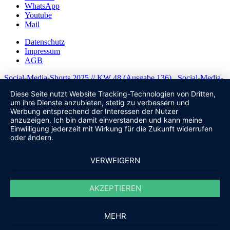
WhatsApp
Youtube
Mail
Datenschutz
Impressum
AGB
Social-Media-Shorts 2025 // KW 48 (Ausgabe 136)
Social-Media-
Shorts 2025 // KW 50 (Ausgabe 138)
Diese Seite nutzt Website Tracking-Technologien von Dritten,
Nach oben scrollen
um ihre Dienste anzubieten, stetig zu verbessern und
Werbung entsprechend der Interessen der Nutzer
anzuzeigen. Ich bin damit einverstanden und kann meine
Einwilligung jederzeit mit Wirkung für die Zukunft widerrufen
oder ändern.
VERWEIGERN
AKZEPTIEREN
MEHR