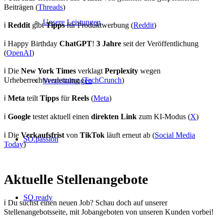
Beiträgen
(
Threads
)
Unsere Leistungen
ℹ️
Reddit
gibt
Tipps
für Produktwerbung
(
Reddit
)
ℹ️ Happy Birthday
ChatGPT
!
3 Jahre
seit der Veröffentlichung
(
OpenAI
)
ℹ️
Die
New York Times
verklagt
Perplexity
wegen
Urheberrechtsverletzung
(
TechCrunch
)
Veranstaltungen
ℹ️
Meta
teilt
Tipps
für
Reels
(
Meta
)
ℹ️
Google
testet aktuell einen
direkten Link
zum KI-Modus (
X
)
ℹ️ Die
Verkaufsfrist
von
TikTok
läuft erneut ab (
Social Media
SO.passion
Today
)
Aktuelle Stellenangebote
SO.ready
ℹ️ Du suchst einen neuen Job? Schau doch auf unserer
Stellenangebotsseite, mit Jobangeboten von unseren Kunden vorbei!