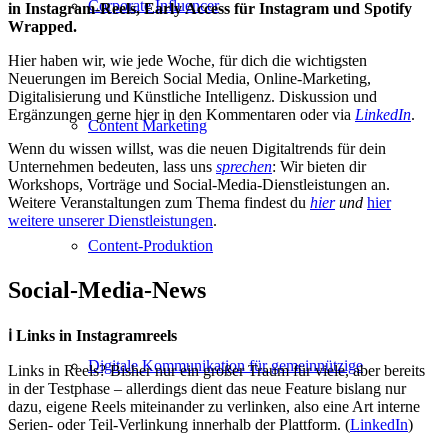
Corporate Influencer
in Instagram-Reels, Early Access für Instagram und Spotify
Wrapped.
Hier haben wir, wie jede Woche, für dich die wichtigsten
Neuerungen im Bereich Social Media, Online-Marketing,
Digitalisierung und Künstliche Intelligenz. Diskussion und
Ergänzungen gerne hier in den Kommentaren oder via
LinkedIn
.
Content Marketing
Wenn du wissen willst, was die neuen Digitaltrends für dein
Unternehmen bedeuten, lass uns
sprechen
: Wir bieten dir
Workshops, Vorträge und Social-Media-Dienstleistungen an.
Weitere Veranstaltungen zum Thema findest du
hier
und
hier
weitere unserer Dienstleistungen
.
Content-Produktion
Social-Media-News
ℹ️ Links in Instagramreels
Digitale Kommunikation für gemeinnützige
Links in Reels? Bisher nur ein großer Traum für viele, aber bereits
in der Testphase – allerdings dient das neue Feature bislang nur
dazu, eigene Reels miteinander zu verlinken, also eine Art interne
Serien- oder Teil-Verlinkung innerhalb der Plattform. (
LinkedIn
)