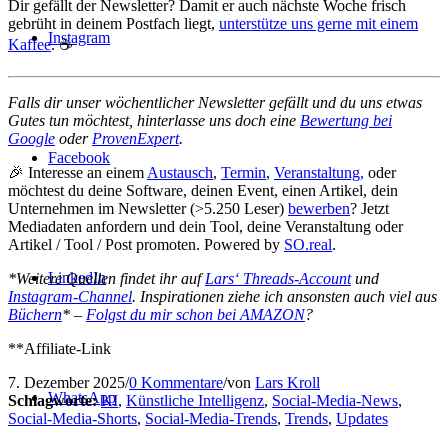
Dir gefällt der Newsletter? Damit er auch nächste Woche frisch
gebrüht in deinem Postfach liegt,
unterstütze uns gerne mit einem
Instagram
Kaffee
. ☕️
Falls dir unser wöchentlicher Newsletter gefällt und du uns etwas
Gutes tun möchtest, hinterlasse uns doch eine
Bewertung bei
Google
oder
ProvenExpert
.
Facebook
🎉 Interesse an einem
Austausch
,
Termin
,
Veranstaltung,
oder
möchtest du deine Software, deinen Event, einen Artikel, dein
Unternehmen im Newsletter (>5.250 Leser)
bewerben
? Jetzt
Mediadaten anfordern und dein Tool, deine Veranstaltung oder
Artikel / Tool / Post promoten. Powered by
SO.real
.
LinkedIn
*Weitere Quellen findet ihr auf
Lars‘ Threads-Account
und
Instagram-Channel
. Inspirationen ziehe ich ansonsten auch viel aus
Büchern
* –
Folgst du mir schon bei AMAZON
?
**Affiliate-Link
7. Dezember 2025
/
0 Kommentare
/
von
Lars Kroll
WhatsApp
Schlagworte:
KI
,
Künstliche Intelligenz
,
Social-Media-News
,
Social-Media-Shorts
,
Social-Media-Trends
,
Trends
,
Updates