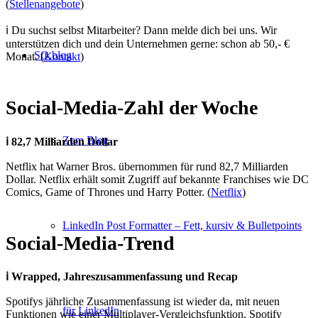
(
Stellenangebote
)
ℹ️ Du suchst selbst Mitarbeiter? Dann melde dich bei uns. Wir
unterstützen dich und dein Unternehmen gerne: schon ab 50,- €
SO.blog
Monat. (
Kontakt
)
Social-Media-Zahl der Woche
Zum Blog
ℹ️
82,7 Milliarden Dollar
Netflix hat Warner Bros. übernommen für rund
82,7 Milliarden
Dollar. Netflix erhält somit Zugriff auf bekannte Franchises wie DC
Comics, Game of Thrones und Harry Potter. (
Netflix
)
LinkedIn Post Formatter – Fett, kursiv & Bulletpoints
Social-Media-Trend
ℹ️ Wrapped, Jahreszusammenfassung und Recap
Spotifys jährliche Zusammenfassung ist wieder da, mit neuen
für LinkedIn
Funktionen wie einer Multiplayer-Vergleichsfunktion. Spotify