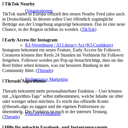
ℹ️ TikTok Nearby
Organisationen
TikTok startet in Europa offiziell den neuen Nearby Feed (also auch
in Deutschland). In diesem sollen User öffentlich zugängliche
Beiträge aus der Umgebung angezeigt bekommen. Das ist eine neue
Chance, in der Region sichtbar zu werden. (
TikTok
)
ℹ️ Early Access für Instagram
KI-Verordnung / AI Literacy Act (KI-Crashkurs)
Instagram bekommt ein neues Feature, Early Access für Follower.
Creatoren können ihre Reels 24 Stunden im Vorhinein für Follower
freigeben. Follower werden per Pop-up benachrichtigt, dass sie das
Reel früher sehen können, was zur besseren Bindung in der
Community führt. (
Threads
)
Performance Marketing
ℹ️ Threads Algorithmus
Threads bekommt mehr personalisierbare Funktion – User können
mit „Algorithm-Tags“ selbst mitbestimmen, welche Inhalte sie öfter
oder weniger sehen möchten. Es reicht das offizielle Konto
@threads.algo zu taggen und die eigenen Präferenzen zu
übermitteln. Die Funktion ist noch in der internen Testung.
Podcast-Produktion
(
Threads
)
ℹ️ Hilfe für gehackte Facebook- und Instagramaccounts