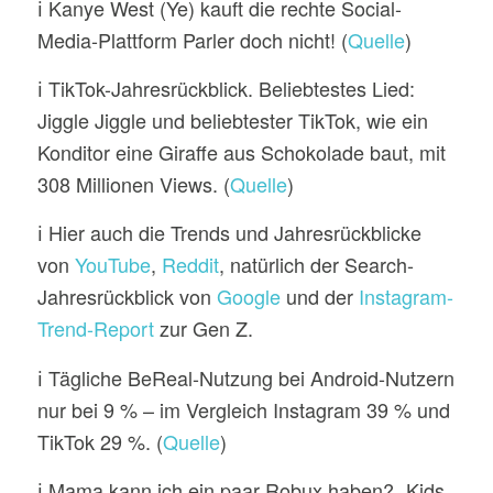
ℹ️ Kanye West (Ye) kauft die rechte Social-
Media-Plattform Parler doch nicht! (
Quelle
)
ℹ️ TikTok-Jahresrückblick. Beliebtestes Lied:
Jiggle Jiggle und beliebtester TikTok, wie ein
Konditor eine Giraffe aus Schokolade baut, mit
308 Millionen Views. (
Quelle
)
ℹ️ Hier auch die Trends und Jahresrückblicke
von
YouTube
,
Reddit
, natürlich der Search-
Jahresrückblick von
Google
und der
Instagram-
Trend-Report
zur Gen Z.
ℹ️ Tägliche BeReal-Nutzung bei Android-Nutzern
nur bei 9 % – im Vergleich Instagram 39 % und
TikTok 29 %. (
Quelle
)
ℹ️ Mama kann ich ein paar Robux haben? „Kids