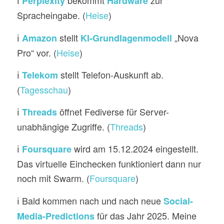
ℹ️
bekommt
zur
Perplexity
Hardware
Spracheingabe. (
Heise
)
ℹ️
stellt
„Nova
Amazon
KI-Grundlagenmodell
Pro“ vor. (
Heise
)
ℹ️
stellt Telefon-Auskunft ab.
Telekom
(
Tagesschau
)
ℹ️
öffnet Fediverse für Server-
Threads
unabhängige Zugriffe. (
Threads
)
ℹ️
wird am 15.12.2024 eingestellt.
Foursquare
Das virtuelle Einchecken funktioniert dann nur
noch mit Swarm. (
Foursquare
)
ℹ️ Bald kommen nach und nach neue
Social-
für das Jahr 2025. Meine
Media-Predictions