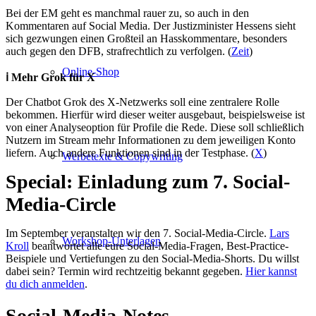
Bei der EM geht es manchmal rauer zu, so auch in den
Kommentaren auf Social Media. Der Justizminister Hessens sieht
sich gezwungen einen Großteil an Hasskommentare, besonders
auch gegen den DFB, strafrechtlich zu verfolgen. (
Zeit
)
Online-Shop
ℹ️ Mehr Grok für X
Der Chatbot Grok des X-Netzwerks soll eine zentralere Rolle
bekommen. Hierfür wird dieser weiter ausgebaut, beispielsweise ist
von einer Analyseoption für Profile die Rede. Diese soll schließlich
Nutzern im Stream mehr Informationen zu dem jeweiligen Konto
liefern. Auch andere Funktionen sind in der Testphase. (
X
)
Werbetexte & Copywriting
Special: Einladung zum 7. Social-
Media-Circle
Im September veranstalten wir den 7. Social-Media-Circle.
Lars
Workshop-Unterlagen
Kroll
beantwortet alle eure Social-Media-Fragen, Best-Practice-
Beispiele und Vertiefungen zu den Social-Media-Shorts. Du willst
dabei sein? Termin wird rechtzeitig bekannt gegeben.
Hier kannst
du dich anmelden
.
Social-Media-Notes