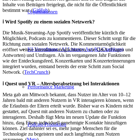
Inhalte von Beiträgen freigelegt, die nicht für die Öffentlichkeit
bestimmt war. (
GitHub
)
Organisationen
ℹ️ Wird Spotify zu einem sozialen Netzwerk?
Die Musik-Streaming-App Spotify veröffentlichte kürzlich die
Möglichkeit, Podcasts zu kommentieren. Dieser Schritt sorgt für die
Richtung zum sozialen Netzwerk. Die Kommentarmöglichkeit
KI-Verordnung / AI Literacy Act (KI-Crashkurs)
eröffnet weitere Interaktionsmöglichkeiten, wie Q&A (Fragen und
Antworten) und Umfragen. Als im vergangenen Jahr Funktionen
wie der Entdeckungsfeed, Konzertkarten und Konzerterinnerungen
integriert wurden, entstand bereits der erste Schritt zum Social
Network. (
TechCrunch
)
ℹ️ Quest und VR – Altersherabsetzung bei Interaktionen
Performance Marketing
Meta gab am Mittwoch bekannt, dass Nutzer im Alter von 10–12
Jahren bald mit anderen Nutzern in VR interagieren können, wenn
die Erlaubnis der Eltern erteilt wurde. Bisher war es Kindern nicht
gestattet, auf Quest mit anderen Nutzern zu chatten oder zu
interagieren. Deshalb fügt Meta im neuen Update die Funktion
hinzu, dass Eltern individuell genehmigte Kontakte hinzufügen
Podcast-Produktion
können. Ziel dahinter sei es, mehr junge Menschen für die
Technologie zu begeistern und auch langfristig zum Nutzen
anzuregen. (
Meta
)