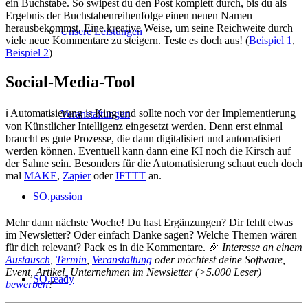
ein Buchstabe. So swipest du den Post komplett durch, bis du als
Ergebnis der Buchstabenreihenfolge einen neuen Namen
herausbekommst. Eine kreative Weise, um seine Reichweite durch
Unsere Leistungen
viele neue Kommentare zu steigern. Teste es doch aus! (
Beispiel 1
,
Beispiel 2
)
Social-Media-Tool
ℹ️ Automatisierung is King und sollte noch vor der Implementierung
Veranstaltungen
von Künstlicher Intelligenz eingesetzt werden. Denn erst einmal
braucht es gute Prozesse, die dann digitalisiert und automatisiert
werden können. Eventuell kann dann eine KI noch die Kirsch auf
der Sahne sein. Besonders für die Automatisierung schaut euch doch
mal
MAKE
,
Zapier
oder
IFTTT
an.
SO.passion
Mehr dann nächste Woche! Du hast Ergänzungen? Dir fehlt etwas
im Newsletter? Oder einfach Danke sagen? Welche Themen wären
für dich relevant? Pack es in die Kommentare. 🎉
Interesse an einem
Austausch
,
Termin
,
Veranstaltung
oder möchtest deine Software,
Event, Artikel, Unternehmen im Newsletter (>5.000 Leser)
SO.ready
bewerben
?