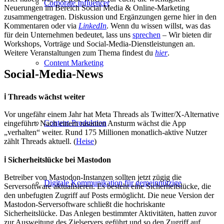
Corporate Influencer
Neuerungen im Bereich Social Media & Online-Marketing
zusammengetragen. Diskussion und Ergänzungen gerne hier in den
Kommentaren oder via
LinkedIn
. Wenn du wissen willst, was das
für dein Unternehmen bedeutet, lass uns
sprechen
– Wir bieten dir
Workshops, Vorträge und Social-Media-Dienstleistungen an.
Weitere Veranstaltungen zum Thema findest du
hier
.
Content Marketing
Social-Media-News
ℹ️ Threads wächst weiter
Vor ungefähr einem Jahr hat Meta Threads als Twitter/X-Alternative
Content-Produktion
eingeführt. Nach einem rasanten Ansturm wächst die App
„verhalten“ weiter. Rund 175 Millionen monatlich-aktive Nutzer
zählt Threads aktuell. (
Heise
)
ℹ️ Sicherheitslücke bei Mastodon
Betreiber von Mastodon-Instanzen sollten jetzt zügig die
Digitale Kommunikation für gemeinnützige
Serversoftware aktualisieren. Es besteht eine Sicherheitslücke, die
den unbefugten Zugriff auf Posts ermöglicht. Die neue Version der
Mastodon-Serversoftware schließt die hochriskante
Sicherheitslücke. Das Anlegen bestimmter Aktivitäten, hatten zuvor
zur Ausweitung des Zielservers geführt und so den Zugriff auf