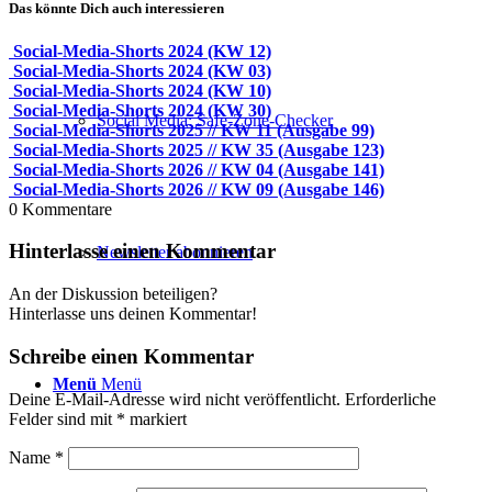
Das könnte Dich auch interessieren
Social-Media-Shorts 2024 (KW 12)
Social-Media-Shorts 2024 (KW 03)
Social-Media-Shorts 2024 (KW 10)
Social-Media-Shorts 2024 (KW 30)
Social Media: Safe-Zone-Checker
Social-Media-Shorts 2025 // KW 11 (Ausgabe 99)
Social-Media-Shorts 2025 // KW 35 (Ausgabe 123)
Social-Media-Shorts 2026 // KW 04 (Ausgabe 141)
Social-Media-Shorts 2026 // KW 09 (Ausgabe 146)
0
Kommentare
Hinterlasse einen Kommentar
Newsletter abonnieren
An der Diskussion beteiligen?
Hinterlasse uns deinen Kommentar!
Schreibe einen Kommentar
Menü
Menü
Deine E-Mail-Adresse wird nicht veröffentlicht.
Erforderliche
Felder sind mit
*
markiert
Name
*