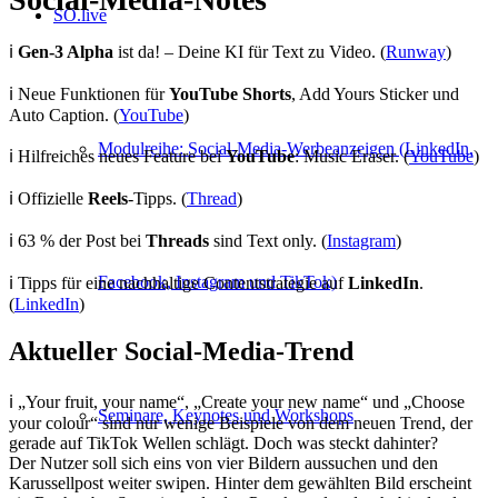
SO.live
ℹ️
Gen-3 Alpha
ist da! – Deine KI für Text zu Video. (
Runway
)
ℹ️ Neue Funktionen für
YouTube Shorts
, Add Yours Sticker und
Auto Caption. (
YouTube
)
Modulreihe: Social-Media-Werbeanzeigen (LinkedIn,
ℹ️ Hilfreiches neues Feature bei
YouTube
: Music Eraser. (
YouTube
)
ℹ️ Offizielle
Reels
-Tipps. (
Thread
)
ℹ️ 63 % der Post bei
Threads
sind Text only. (
Instagram
)
Facebook, Instagram und TikTok)
ℹ️ Tipps für eine nachhaltige Contentstrategie auf
LinkedIn
.
(
LinkedIn
)
Aktueller Social-Media-Trend
ℹ️ „Your fruit, your name“, „Create your new name“ und „Choose
Seminare, Keynotes und Workshops
your colour“ sind nur wenige Beispiele von dem neuen Trend, der
gerade auf TikTok Wellen schlägt. Doch was steckt dahinter?
Der Nutzer soll sich eins von vier Bildern aussuchen und den
Karussellpost weiter swipen. Hinter dem gewählten Bild erscheint