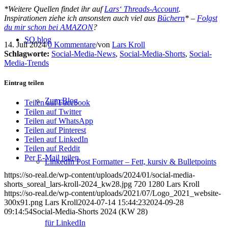
*Weitere Quellen findet ihr auf
Lars‘ Threads-Account
.
Inspirationen ziehe ich ansonsten auch viel aus
Büchern
* –
Folgst
du mir schon bei AMAZON
?
SO.blog
14. Juli 2024
/
0 Kommentare
/
von
Lars Kroll
Schlagworte:
Social-Media-News
,
Social-Media-Shorts
,
Social-
Media-Trends
Eintrag teilen
Zum Blog
Teilen auf Facebook
Teilen auf Twitter
Teilen auf WhatsApp
Teilen auf Pinterest
Teilen auf LinkedIn
Teilen auf Reddit
Per E-Mail teilen
LinkedIn Post Formatter – Fett, kursiv & Bulletpoints
https://so-real.de/wp-content/uploads/2024/01/social-media-
shorts_soreal_lars-kroll-2024_kw28.jpg
720
1280
Lars Kroll
https://so-real.de/wp-content/uploads/2021/07/Logo_2021_website-
300x91.png
Lars Kroll
2024-07-14 15:44:23
2024-09-28
09:14:54
Social-Media-Shorts 2024 (KW 28)
für LinkedIn