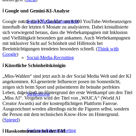
ℹ️ Google und Gemini-KI-Analyse
Social-Media-Management
Google nutzte die KI „Gemini“ um 8.000 YouTube-Werbeanzeigen
innerhalb der letzten 6 Monate zu analysieren. Dabei kristallisierte
sich vorwiegend heraus, dass die Werbekampagnen mit Inklusion
und Vielfältigkeit besonders gut ankamen. Auch Werbekampagnen
mit inklusiver Sicht auf Schönheit und Hilfetools bei
Beeinträchtigungen trendeten besonders schnell. (
Think with
Google
)
Social-Media-Recruiting
ℹ️ Künstliche Schönheitskönigin
„Miss-Wahlen“ sind jetzt auch in der Social Media Welt und der KI
angekommen. KI-generierte Influencer posen im Sonnenlicht,
zeigen sich beim Sport und präsentieren ihr beinahe perfektes
Leben, dabei läuft im Hintergrund der erste Wettkampf um den Titel
Stellenbörse
„Miss AI“. Vergeben wird der Titel von „WAICA“ (World AI
Creator Awards) auf der kostenpflichtigen Plattform Fanvue.
Ausgezeichnet werden allerdings nicht die Figuren selbst, sondern
die Person mit dem technischen Know-How im Hintergrund.
(
Spiegel
)
Suchmaschinenmarketing
ℹ️ Hasskommentare bei der EM