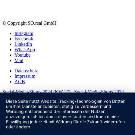
© Copyright SO.real GmbH
Instagram
Facebook
LinkedIn
WhatsApp
Youtube
Mail
Datenschutz
Impressum
AGB
Social-Media-Shorts 2024 (KW 27)
Social-Media-Shorts 2024
(KW 29)
Diese Seite nutzt Website Tracking-Technologien von Dritten,
Nach oben scrollen
um ihre Dienste anzubieten, stetig zu verbessern und
Werbung entsprechend der Interessen der Nutzer
anzuzeigen. Ich bin damit einverstanden und kann meine
Einwilligung jederzeit mit Wirkung für die Zukunft widerrufen
oder ändern.