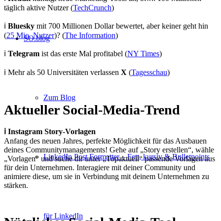
täglich aktive Nutzer (
TechCrunch
)
ℹ️
Bluesky
mit 700 Millionen Dollar bewertet, aber keiner geht hin
(
25 Mio. Nutzer
)? (
The Information
)
SO.blog
ℹ️
Telegram
ist das erste Mal profitabel (
NY Times
)
ℹ️ Mehr als 50 Universitäten verlassen
X
(
Tagesschau
)
Zum Blog
Aktueller Social-Media-Trend
ℹ️ Instagram Story-Vorlagen
Anfang des neuen Jahres, perfekte Möglichkeit für das Ausbauen
deines Communitymanagements! Gehe auf „Story erstellen“, wähle
LinkedIn Post Formatter – Fett, kursiv & Bulletpoints
„Vorlagen“ und suche dir unter „Topaktuell“ passende Vorlagen aus
für dein Unternehmen. Interagiere mit deiner Community und
animiere diese, um sie in Verbindung mit deinem Unternehmen zu
stärken.
für LinkedIn