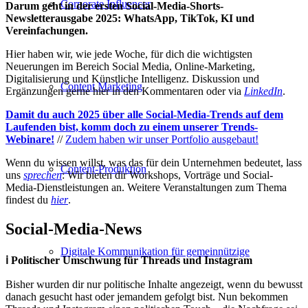
Corporate Influencer
Darum geht in der ersten Social-Media-Shorts-
Newsletterausgabe 2025: WhatsApp, TikTok, KI und
Vereinfachungen.
Hier haben wir, wie jede Woche, für dich die wichtigsten
Neuerungen im Bereich Social Media, Online-Marketing,
Digitalisierung und Künstliche Intelligenz. Diskussion und
Content Marketing
Ergänzungen gerne hier in den Kommentaren oder via
LinkedIn
.
Damit du auch 2025 über alle Social-Media-Trends auf dem
Laufenden bist, komm doch zu einem unserer Trends-
Webinare!
//
Zudem haben wir unser Portfolio ausgebaut!
Wenn du wissen willst, was das für dein Unternehmen bedeutet, lass
Content-Produktion
uns
sprechen
: Wir bieten dir Workshops, Vorträge und Social-
Media-Dienstleistungen an. Weitere Veranstaltungen zum Thema
findest du
hier
.
Social-Media-News
Digitale Kommunikation für gemeinnützige
ℹ️ Politischer Umschwung für Threads und Instagram
Bisher wurden dir nur politische Inhalte angezeigt, wenn du bewusst
danach gesucht hast oder jemandem gefolgt bist. Nun bekommen