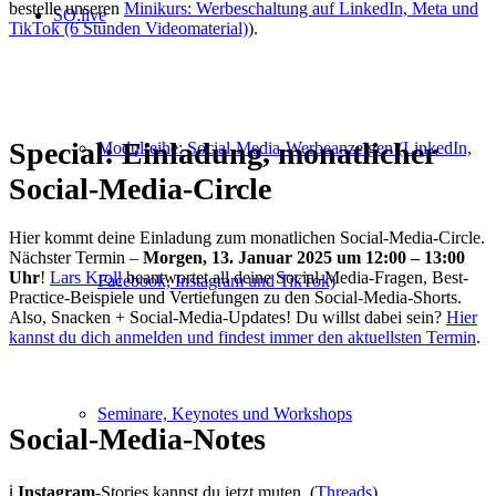
bestelle unseren
Minikurs: Werbeschaltung auf LinkedIn, Meta und
SO.live
TikTok (6 Stunden Videomaterial)
).
Special: Einladung, monatlicher
Modulreihe: Social-Media-Werbeanzeigen (LinkedIn,
Social-Media-Circle
Hier kommt deine Einladung zum monatlichen Social-Media-Circle.
Nächster Termin –
Morgen,
13. Januar 2025 um 12:00 – 13:00
Uhr
!
Lars Kroll
beantwortet all deine Social-Media-Fragen, Best-
Facebook, Instagram und TikTok)
Practice-Beispiele und Vertiefungen zu den Social-Media-Shorts.
Also, Snacken + Social-Media-Updates! Du willst dabei sein?
Hier
kannst du dich anmelden und findest immer den aktuellsten Termin
.
Seminare, Keynotes und Workshops
Social-Media-Notes
ℹ️
Instagram
-Stories kannst du jetzt muten. (
Threads
)