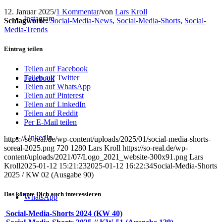
12. Januar 2025
/
1 Kommentar
/
von
Lars Kroll
Instagram
Schlagworte:
Social-Media-News
,
Social-Media-Shorts
,
Social-
Media-Trends
Eintrag teilen
Teilen auf Facebook
Teilen auf Twitter
Facebook
Teilen auf WhatsApp
Teilen auf Pinterest
Teilen auf LinkedIn
Teilen auf Reddit
Per E-Mail teilen
LinkedIn
https://so-real.de/wp-content/uploads/2025/01/social-media-shorts-
soreal-2025.png
720
1280
Lars Kroll
https://so-real.de/wp-
content/uploads/2021/07/Logo_2021_website-300x91.png
Lars
Kroll
2025-01-12 15:21:23
2025-01-12 16:22:34
Social-Media-Shorts
2025 / KW 02 (Ausgabe 90)
Das könnte Dich auch interessieren
WhatsApp
Social-Media-Shorts 2024 (KW 40)