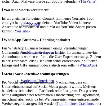
sicher. Auch Malware wurde auf Spotify gefunden. (
TheVerge
)
ℹ️ YouTube Shorts vereinfacht
Es wird leichter für deinen Content! Ein neues YouTube-Tool
ermöglicht dir, dass du aus deinem YouTube-Video kleinere
Online-Shop
Abschnitte heraussuchen und direkt als YouTube-Shorts posten
kannst. (
YouTube
)
ℹ️ WhatsApp Business – Handling optimiert
Für WhatsApp Business kommen einige Vereinfachungen.
Communitys und Gruppen werden leichter im Umgang, nervige
Werbetexte & Copywriting
Actionbuttons werden entfernt, die User Experience steigt. Zudem
in der Testphase: Jeder User kann selbst entscheiden, ob Sticker,
Emojis und GIFs animiert oder statisch sein sollen. (
WhatsApp
)
ℹ️ Meta / Social-Media-Accountsperrungen
Workshop-Unterlagen
Pro Woche erreichen uns mehrmals Nachrichten, dass ein
Unternehmenskanal auf Social Media gesperrt wurde. Meistens
handelt es sich dabei um Facebook oder Instagram. Das passiert
häufig aufgrund einer fehlerhaften Einschätzung der Algorithmen,
manchmal aber auch, da bei Werbeanzeigen keine entsprechende
Werbekategorie ausgewählt wurde. (
Tipp für einen Crashkurs
oder