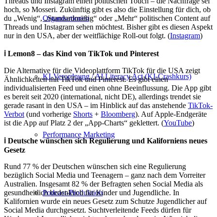
Threads und Instagram einen politischen Touch – die Nachfrage sei
hoch, so Mosseri. Zukünftig gibt es also die Einstellung für dich, ob
du „Wenig“, „Standardmäßig“ oder „Mehr“ politischen Content auf
Organisationen
Threads und Instagram sehen möchtest. Bisher gibt es diesen Aspekt
nur in den USA, aber der weitflächige Roll-out folgt. (
Instagram
)
ℹ️ Lemon8 – das Kind von TikTok und Pinterest
Die Alternative für die Videoplattform TikTok für die USA zeigt
KI-Verordnung / AI Literacy Act (KI-Crashkurs)
Ähnlichkeiten mit TikTok und Pinterest. Es gibt einen
individualisierten Feed und einen ohne Beeinflussung. Die App gibt
es bereit seit 2020 (international, nicht DE), allerdings trendet sie
gerade rasant in den USA – im Hinblick auf das anstehende
TikTok-
Verbot
(und vorherige
Shorts
+
Bloomberg
). Auf Apple-Endgeräte
ist die App auf Platz 2 der „App-Charts“ geklettert. (
YouTube
)
Performance Marketing
ℹ️ Deutsche wünschen sich Regulierung und Kaliforniens neues
Gesetz
Rund 77 % der Deutschen wünschen sich eine Regulierung
bezüglich Social Media und Teenagern – ganz nach dem Vorreiter
Australien. Insgesamt 82 % der Befragten sehen Social Media als
gesundheitlich bedenklich für Kinder und Jugendliche. In
Podcast-Produktion
Kalifornien wurde ein neues Gesetz zum Schutze Jugendlicher auf
Social Media durchgesetzt. Suchtverleitende Feeds dürfen für