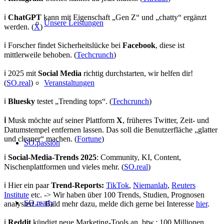
ℹ️
ChatGPT
kann mit Eigenschaft „Gen Z“ und „chatty“ ergänzt
Unsere Leistungen
werden. (
X
)
ℹ️ Forscher findet Sicherheitslücke bei
Facebook
, diese ist
mittlerweile behoben. (
Techcrunch
)
ℹ️ 2025 mit
Social Media
richtig durchstarten, wir helfen dir!
Veranstaltungen
(
SO.real
)
ℹ️
Bluesky
testet „Trending tops“. (
Techcrunch
)
ℹ️
Musk möchte auf seiner Plattform
X
, früheres Twitter, Zeit- und
Datumstempel entfernen lassen. Das soll die Benutzerfläche „glatter
und cleaner“ machen. (
Fortune
)
SO.passion
ℹ️
Social-Media-Trends 2025
: Community, KI, Content,
Nischenplattformen und vieles mehr. (
SO.real
)
ℹ️ Hier ein paar
Trend-Reports:
TikTok
,
Niemanlab
,
Reuters
Institute
etc. -> Wir haben über 100 Trends, Studien, Prognosen
SO.ready
analysiert -> Bald mehr dazu, melde dich gerne bei Interesse
hier
.
ℹ️
Reddit
kündigt neue Marketing-Tools an, btw.: 100 Millionen