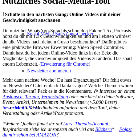
Nützliches Social-Media-Tool
ℹ️ Schalte in den nächsten Gang: Online-Videos mit deiner
Geschwindigkeit anschauen
Du nutzt bei WhatsApp-Sprachis schon den Faktor 1,5x, Podcasts
Social Media: Safe-Zone-Checker
hörst du dir mit 1,3x-Geschwindigkeit an und am liebsten würdest
du alle Videos nach deinem Gusto beschleunigen? Dafür gibt es
eine praktische Browser-Erweiterung: Video Speed Controller.
Damit hast du bei jedem Online-Video links in der Ecke die
Möglichkeit, die Geschwindigkeit des Videos zu ändern. Das spart
enorm Lebenszeit. (
Erweiterung für Chrome
)
Newsletter abonnieren
Mehr dann nächste Woche! Du hast Ergänzungen? Dir fehlt etwas
im Newsletter? Oder einfach Danke sagen? Welche Themen wären
für dich relevant? Pack es in die Kommentare. 🎉
Interesse an einem
Austausch
,
Termin
,
Veranstaltung
oder möchtest du deine Software,
Event, Artikel, Unternehmen im Newsletter (>5.000 Leser)
Menü
Menü
bewerben
? Jetzt Mediadaten anfordern und dein Tool, deine
Veranstaltung oder Artikel/Post promoten.
*Weitere Quellen findet ihr auf
Lars‘ Threads-Account
.
Inspirationen ziehe ich ansonsten auch viel aus
Büchern
* –
Folgst
du mir schon bei AMAZON
?