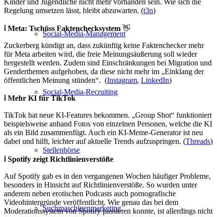
Kinder und Jugendliche nicht mehr vorhanden sein. Wie sich die
Regelung umsetzen lässt, bleibt abzuwarten. (
t3n
)
ℹ️ Meta: Tschüss Faktenchecksystem
👋
Social-Media-Management
Zuckerberg kündigt an, dass zukünftig keine Faktenchecker mehr
für Meta arbeiten wird, die freie Meinungsäußerung soll wieder
hergestellt werden. Zudem sind Einschränkungen bei Migration und
Genderthemen aufgehoben, da diese nicht mehr im „Einklang der
öffentlichen Meinung stünden“. (
Instagram
,
LinkedIn
)
Social-Media-Recruiting
ℹ️ Mehr KI für TikTok
TikTok hat neue KI-Features bekommen. „Group Shot“ funktioniert
beispielsweise anhand Fotos von einzelnen Personen, welche die KI
als ein Bild zusammenfügt. Auch ein KI-Meme-Generator ist neu
dabei und hilft, leichter auf aktuelle Trends aufzuspringen. (
Threads
)
Stellenbörse
ℹ️ Spotify zeigt Richtlinienverstöße
Auf Spotify gab es in den vergangenen Wochen häufiger Probleme,
besonders in Hinsicht auf Richtlinienverstöße. So wurden unter
anderem neben erotischen Podcasts auch pornografische
Videohintergründe veröffentlicht. Wie genau das bei dem
Suchmaschinenmarketing
Moderationssystem von Spotify passieren konnte, ist allerdings nicht