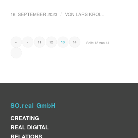
/
16. SEPTEMBER 2023
VON
LARS KROLL
«
‹
11
12
14
13
Seite 13 von 14
›
SO.real GmbH
CREATING
REAL DIGITAL
RELATIONS