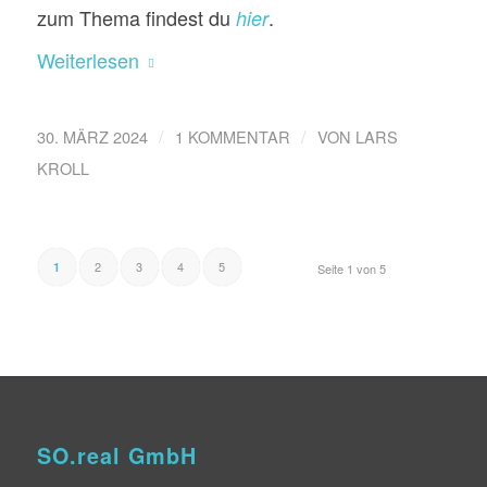
zum Thema findest du
.
hier
Weiterlesen
/
/
30. MÄRZ 2024
1 KOMMENTAR
VON
LARS
KROLL
2
3
4
5
1
Seite 1 von 5
SO.real GmbH